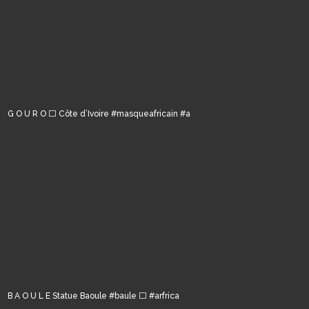
G O U R O ⬜️ Côte d’Ivoire #masqueafricain #a
B A O U L E Statue Baoule #baule ⬜️ #arfrica