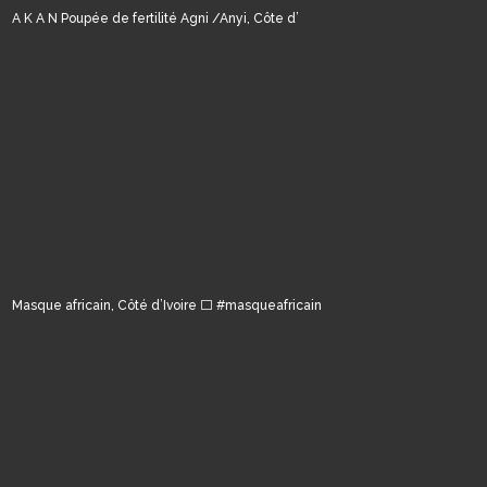
A K A N Poupée de fertilité Agni /Anyi, Côte d’
Masque africain, Côté d’Ivoire ⬜️ #masqueafricain