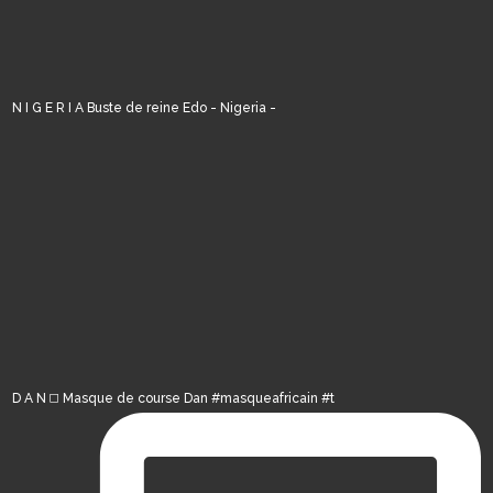
N I G E R I A Buste de reine Edo - Nigeria -
D A N ◻️ Masque de course Dan #masqueafricain #t