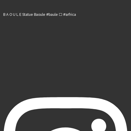
B A O U L E Statue Baoule #baule ⬜️ #arfrica