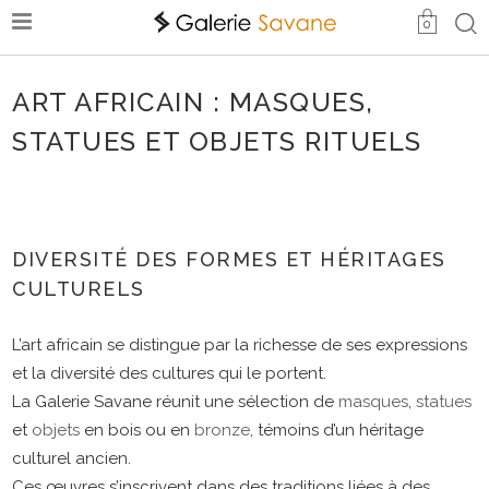
0
ART AFRICAIN : MASQUES,
STATUES ET OBJETS RITUELS
DIVERSITÉ DES FORMES ET HÉRITAGES
CULTURELS
L’art africain se distingue par la richesse de ses expressions
et la diversité des cultures qui le portent.
La Galerie Savane réunit une sélection de
masques
,
statues
et
objets
en bois ou en
bronze
, témoins d’un héritage
culturel ancien.
Ces œuvres s’inscrivent dans des traditions liées à des