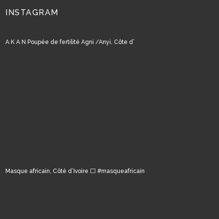
INSTAGRAM
A K A N Poupée de fertilité Agni /Anyi, Côte d’
Masque africain, Côté d’Ivoire ⬜️ #masqueafricain