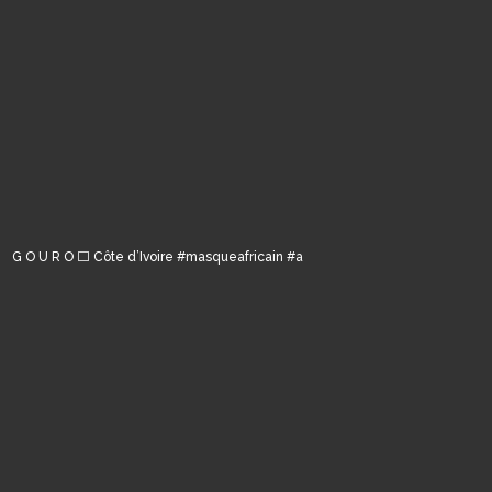
G O U R O ⬜️ Côte d’Ivoire #masqueafricain #a