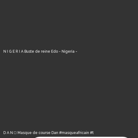
N I G E R I A Buste de reine Edo - Nigeria -
D A N ◻️ Masque de course Dan #masqueafricain #t