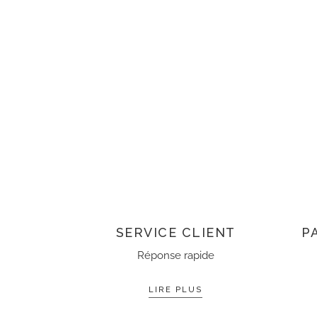
LES AVANTAGES DE GALERIE SAVANE
SERVICE CLIENT
P
Réponse rapide
LIRE PLUS