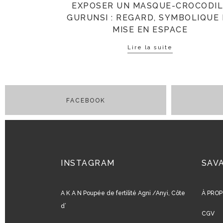
EXPOSER UN MASQUE-CROCODI
GURUNSI : REGARD, SYMBOLIQUE
MISE EN ESPACE
Lire la suite
INSTAGRAM
SAV
A K A N Poupée de fertilité Agni /Anyi, Côte
À PROP
d’
CGV