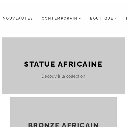
NOUVEAUTÉS
CONTEMPORAIN
BOUTIQUE
Galerie Savane : Art africain & pièces d'exception
STATUE AFRICAINE
Découvrir la collection
BRONZE AFRICAIN