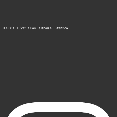
B A O U L E Statue Baoule #baule ⬜️ #arfrica