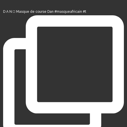
D A N ◻️ Masque de course Dan #masqueafricain #t