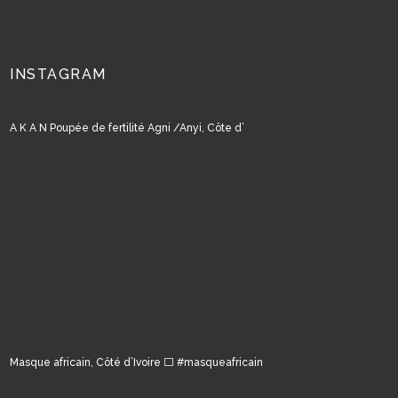
INSTAGRAM
A K A N Poupée de fertilité Agni /Anyi, Côte d’
Masque africain, Côté d’Ivoire ⬜️ #masqueafricain