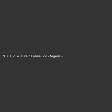
N I G E R I A Buste de reine Edo - Nigeria -