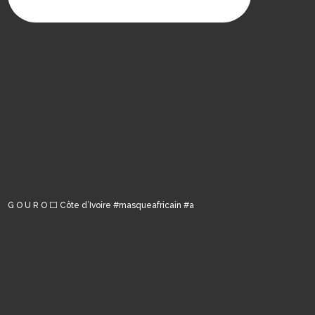
G O U R O ⬜️ Côte d’Ivoire #masqueafricain #a