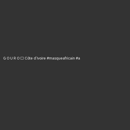
G O U R O ⬜️ Côte d’Ivoire #masqueafricain #a