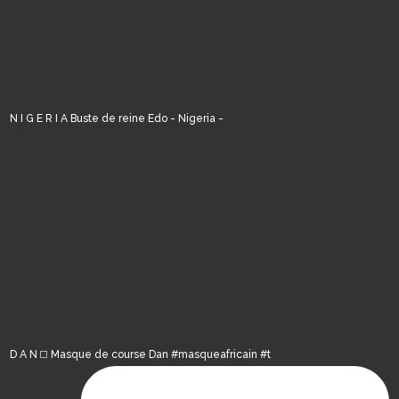
N I G E R I A Buste de reine Edo - Nigeria -
D A N ◻️ Masque de course Dan #masqueafricain #t