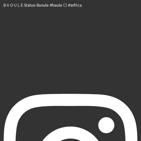
B A O U L E Statue Baoule #baule ⬜️ #arfrica