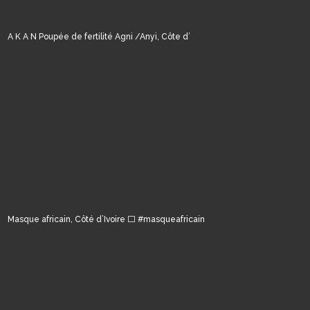
A K A N Poupée de fertilité Agni /Anyi, Côte d’
Masque africain, Côté d’Ivoire ⬜️ #masqueafricain