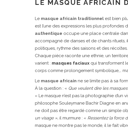
LE MASQUE AFRICAIN 
Le
masque africain traditionnel
est bien plu
est l’une des expressions les plus profondes 
authentique
occupe une place centrale dans l
accompagné de danses et de chants rituels, il 
politiques, rythme des saisons et des récoltes.
Chaque pièce raconte une ethnie, un territoire
varient :
masques faciaux
qui transforment l
corps comme prolongement symbolique,… mais 
Le
masque africain
ne se limite pas à sa form
À la question : «
Que veulent dire les masques a
« Le masque n’est pas la photographie d’un vis
philosophe Souleymane Bachir Diagne en anal
ne doit pas être regardé comme un simple obje
un visage »
, il murmure : «
Ressentez la force de
masque ne montre pas le monde, il le fait vibre