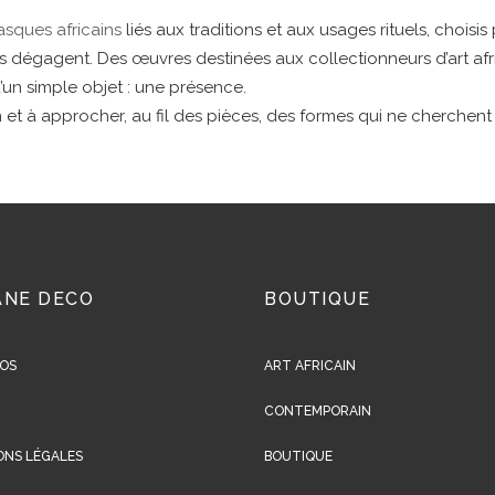
sques africains
liés aux traditions et aux usages rituels, choisis 
u’ils dégagent. Des œuvres destinées aux collectionneurs d’art af
un simple objet : une présence.
n et à approcher, au fil des pièces, des formes qui ne cherchen
ANE DECO
BOUTIQUE
OS
ART AFRICAIN
CONTEMPORAIN
ONS LÉGALES
BOUTIQUE