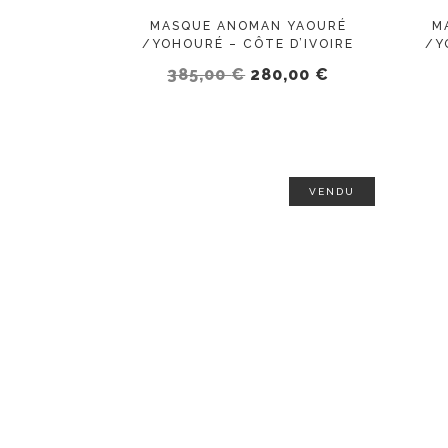
MASQUE ANOMAN YAOURÉ
M
/YOHOURÉ – CÔTE D’IVOIRE
/Y
Le
Le
385,00
€
280,00
€
prix
prix
initial
actuel
était :
est :
385,00 €.
280,00 €.
VENDU
LIRE LA SUITE