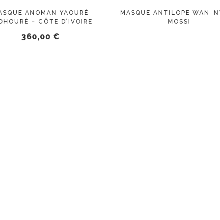
ASQUE ANOMAN YAOURÉ
MASQUE ANTILOPE WAN-N
OHOURÉ – CÔTE D’IVOIRE
MOSSI
360,00
€
AJOUTER AU PANIER
AJOUTER AU PANIER