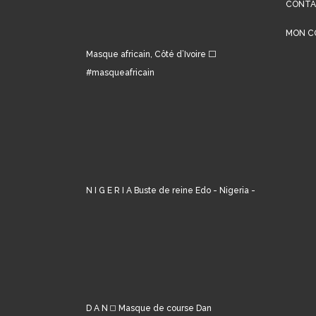
CONT
MON C
Masque africain, Côté d’Ivoire ⬜️
#masqueafricain
N I G E R I A Buste de reine Edo - Nigeria -
D A N ◻️ Masque de course Dan