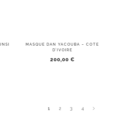
UNSI
MASQUE DAN YACOUBA – COTE
D’IVOIRE
200,00
€
1
2
3
4