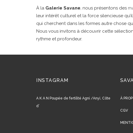
À la
Galerie Savane
, nous présentons des
ma
leur intérêt culturel et la force silencieuse q
qui cherchent dans les formes autre chose qu’
Nous vous invitons à découvrir cette sélectio
rythme et profondeur.
INSTAGRAM
SAV
A K A N Poupée de fertilité Agni /Anyi, Côte
À PROP
d’
CGV
MENTI