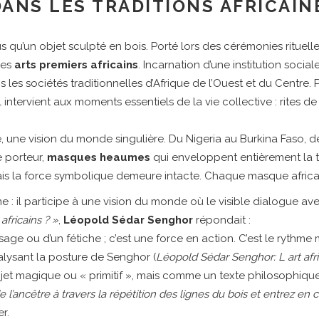
DANS LES TRADITIONS AFRICAIN
s qu’un objet sculpté en bois. Porté lors des cérémonies rituelles
des
arts premiers africains
. Incarnation d’une institution sociale
es sociétés traditionnelles d’Afrique de l’Ouest et du Centre. P
intervient aux moments essentiels de la vie collective : rites d
, une vision du monde singulière. Du Nigeria au Burkina Faso, de 
e porteur,
masques heaumes
qui enveloppent entièrement la 
la force symbolique demeure intacte. Chaque masque africain
e : il participe à une vision du monde où le visible dialogue avec 
fricains ? »
,
Léopold Sédar Senghor
répondait :
age ou d’un fétiche ; c’est une force en action. C’est le rythme
ysant la posture de Senghor (
Léopold Sédar Senghor: L art af
t magique ou « primitif », mais comme un texte philosophique éc
 l’ancêtre à travers la répétition des lignes du bois et entrez en
r.