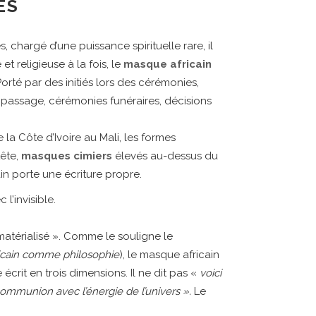
ES
, chargé d’une puissance spirituelle rare, il
 et religieuse à la fois, le
masque africain
orté par des initiés lors des cérémonies,
e passage, cérémonies funéraires, décisions
la Côte d’Ivoire au Mali, les formes
tête,
masques cimiers
élevés au-dessus du
 porte une écriture propre.
l’invisible.
 matérialisé ». Comme le souligne le
ricain comme philosophie
), le masque africain
rit en trois dimensions. Il ne dit pas «
voici
 communion avec l’énergie de l’univers ».
Le