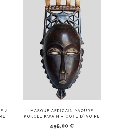
AJOUTER AU PANIER
É /
MASQUE AFRICAIN YAOURÉ
IRE
KOKOLÈ KWAIN – CÔTE D’IVOIRE
495,00
€