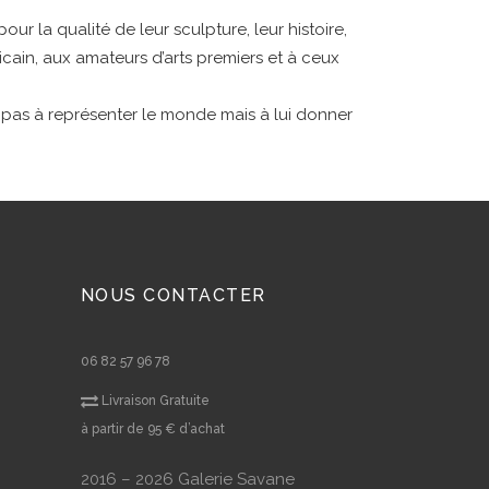
pour la qualité de leur sculpture, leur histoire,
ricain, aux amateurs d’arts premiers et à ceux
t pas à représenter le monde mais à lui donner
NOUS CONTACTER
06 82 57 96 78
Livraison Gratuite
à partir de 95 € d’achat
2016 – 2026 Galerie Savane