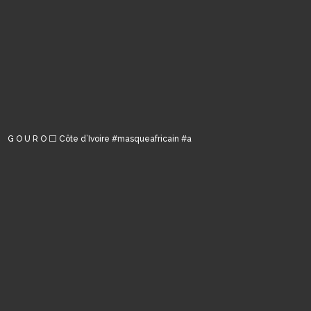
G O U R O ⬜️ Côte d’Ivoire #masqueafricain #a