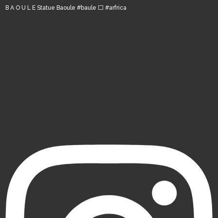
B A O U L E Statue Baoule #baule ⬜️ #arfrica