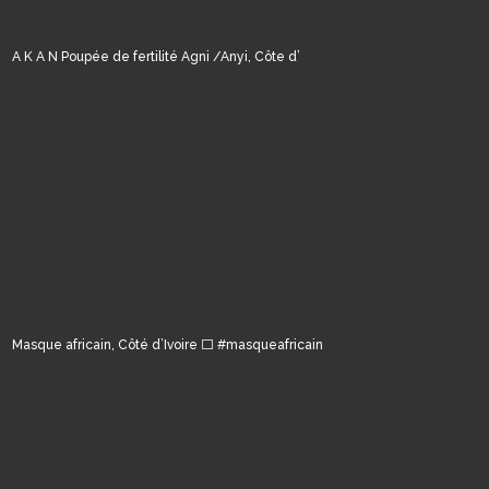
A K A N Poupée de fertilité Agni /Anyi, Côte d’
Masque africain, Côté d’Ivoire ⬜️ #masqueafricain