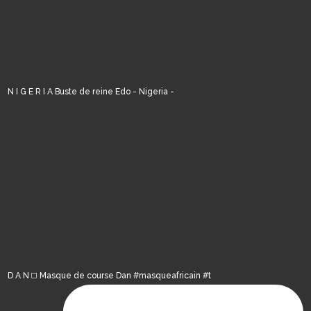
N I G E R I A Buste de reine Edo - Nigeria -
D A N ◻️ Masque de course Dan #masqueafricain #t