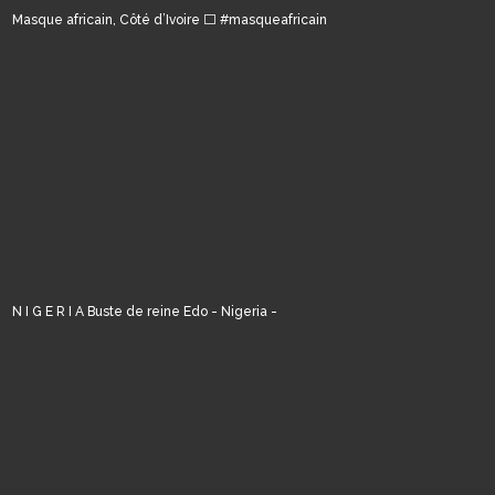
Masque africain, Côté d’Ivoire ⬜️ #masqueafricain
N I G E R I A Buste de reine Edo - Nigeria -