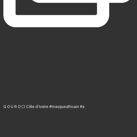
G O U R O ⬜️ Côte d’Ivoire #masqueafricain #a