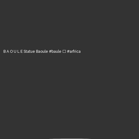
B A O U L E Statue Baoule #baule ⬜️ #arfrica