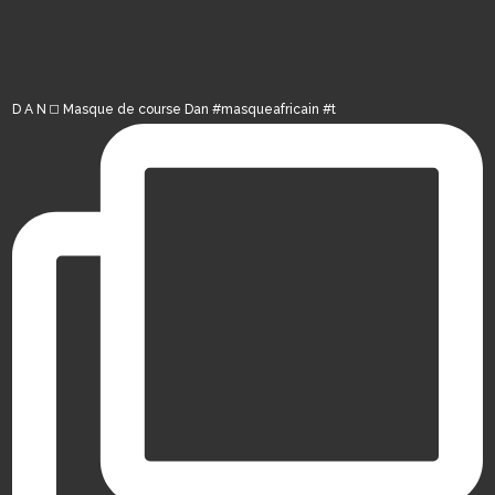
D A N ◻️ Masque de course Dan #masqueafricain #t