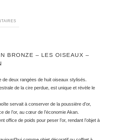
NTAIRES
N BRONZE – LES OISEAUX –
N
e de deux rangées de huit oiseaux stylisés.
trale de la cire perdue, est unique et révèle le
îte servait à conserver de la poussière d’or,
 de l’or, au cœur de l’économie Akan.
t office de poids pour peser l’or, rendant l’objet à
e aujourd’hui comme objet décoratif ou coffret à