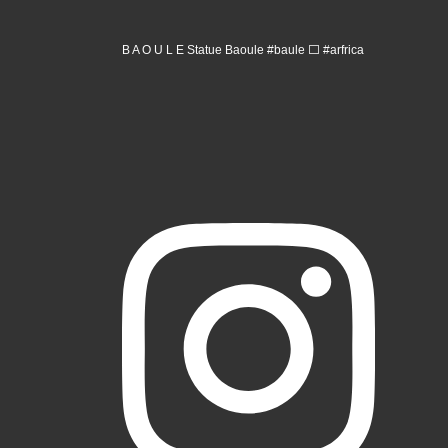
B A O U L E Statue Baoule #baule ⬜️ #arfrica