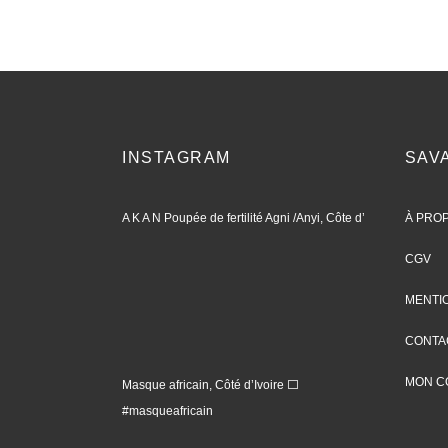
INSTAGRAM
SAV
A K A N Poupée de fertilité Agni /Anyi, Côte d’
À PRO
CGV
MENTI
CONTA
MON C
Masque africain, Côté d’Ivoire ⬜️
#masqueafricain