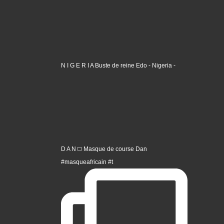
N I G E R I A Buste de reine Edo - Nigeria -
D A N ◻️ Masque de course Dan
#masqueafricain #t