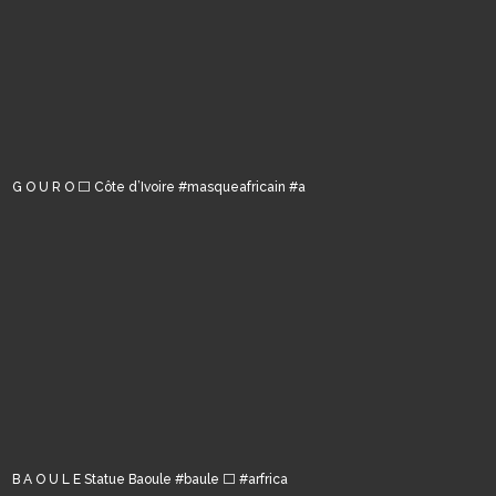
G O U R O ⬜️ Côte d’Ivoire #masqueafricain #a
B A O U L E Statue Baoule #baule ⬜️ #arfrica