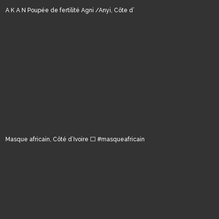
A K A N Poupée de fertilité Agni /Anyi, Côte d’
Masque africain, Côté d’Ivoire ⬜️ #masqueafricain