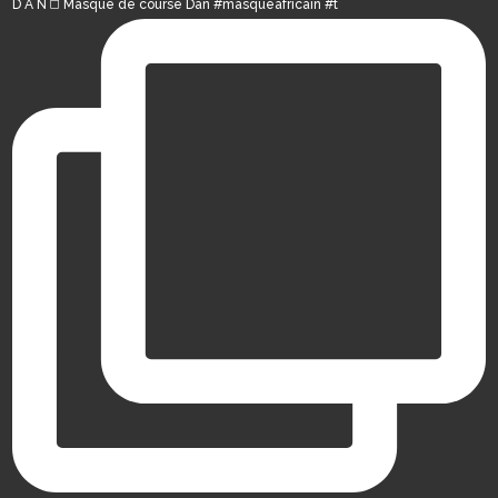
D A N ◻️ Masque de course Dan #masqueafricain #t