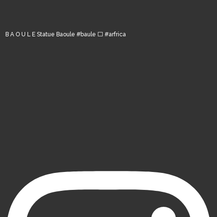
B A O U L E Statue Baoule #baule ⬜️ #arfrica