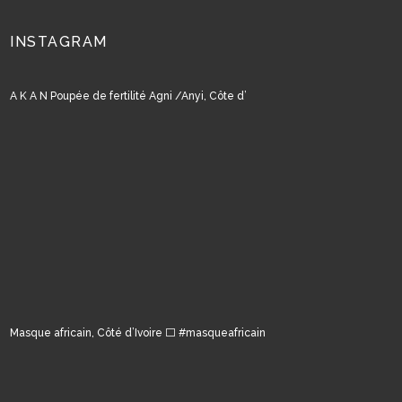
INSTAGRAM
A K A N Poupée de fertilité Agni /Anyi, Côte d’
Masque africain, Côté d’Ivoire ⬜️ #masqueafricain