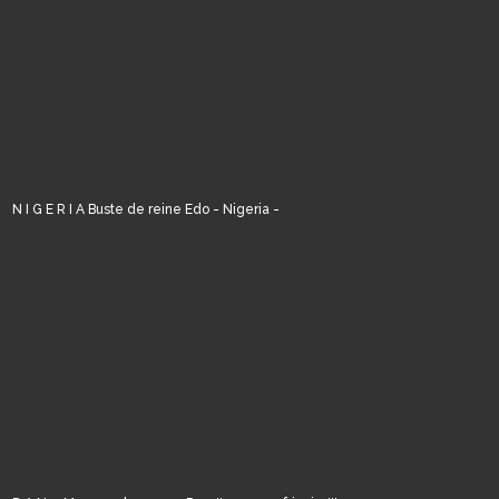
N I G E R I A Buste de reine Edo - Nigeria -