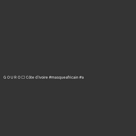
G O U R O ⬜️ Côte d’Ivoire #masqueafricain #a