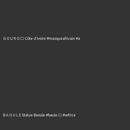
G O U R O ⬜️ Côte d’Ivoire #masqueafricain #a
B A O U L E Statue Baoule #baule ⬜️ #arfrica