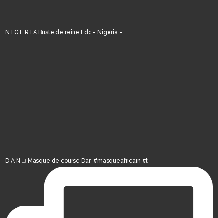
N I G E R I A Buste de reine Edo - Nigeria -
D A N ◻️ Masque de course Dan #masqueafricain #t