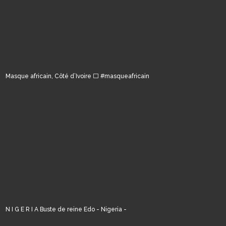
Masque africain, Côté d’Ivoire ⬜️ #masqueafricain
N I G E R I A Buste de reine Edo - Nigeria -