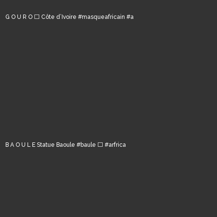
G O U R O ⬜️ Côte d’Ivoire #masqueafricain #a
B A O U L E Statue Baoule #baule ⬜️ #arfrica