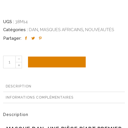
UGS :
38M14
Catégories :
DAN
,
MASQUES AFRICAINS
,
NOUVEAUTÉS
Partager:
Masque
AJOUTER AU PANIER
Dan
Yacouba
en
DESCRIPTION
bois,
Côte
INFORMATIONS COMPLÉMENTAIRES
d’Ivoire
quantité
Description