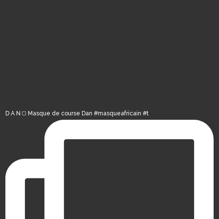
D A N ◻️ Masque de course Dan #masqueafricain #t