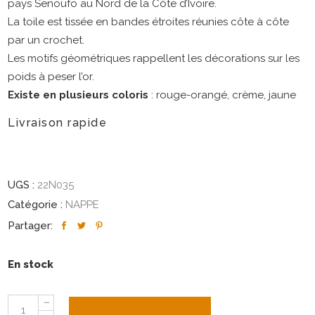
pays Senoufo au Nord de la Côte d’Ivoire.
La toile est tissée en bandes étroites réunies côte à côte
par un crochet.
Les motifs géométriques rappellent les décorations sur les
poids à peser l’or.
Existe en plusieurs coloris
: rouge-orangé, crème, jaune
Livraison rapide
UGS :
22N035
Catégorie :
NAPPE
Partager:
En stock
Nappe
AJOUTER AU PANIER