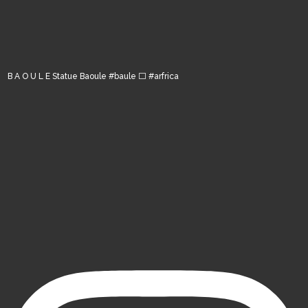
B A O U L E Statue Baoule #baule ⬜️ #arfrica