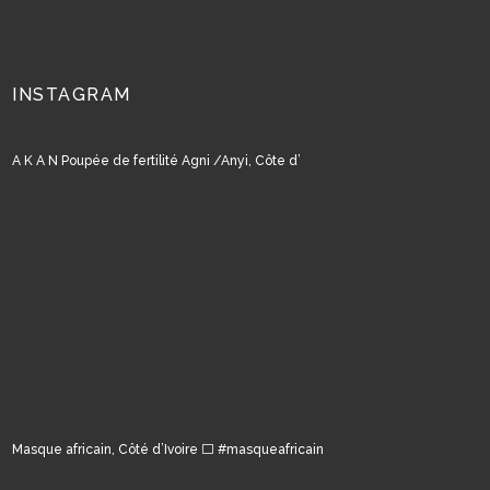
INSTAGRAM
A K A N Poupée de fertilité Agni /Anyi, Côte d’
Masque africain, Côté d’Ivoire ⬜️ #masqueafricain