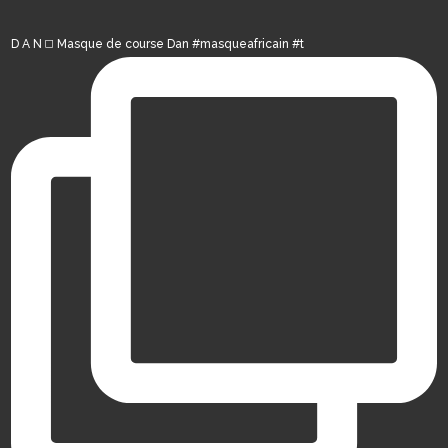
D A N ◻️ Masque de course Dan #masqueafricain #t