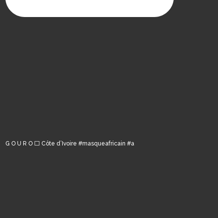
G O U R O ⬜️ Côte d’Ivoire #masqueafricain #a