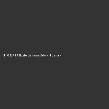
N I G E R I A Buste de reine Edo - Nigeria -