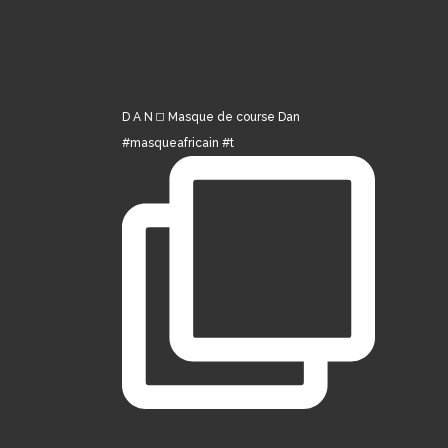
D A N ◻️ Masque de course Dan
#masqueafricain #t