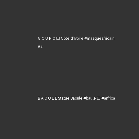
G O U R O ⬜️ Côte d’Ivoire #masqueafricain
#a
B A O U L E Statue Baoule #baule ⬜️ #arfrica