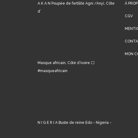
A K A N Poupée de fertilité Agni /Anyi, Côte
À PROP
d’
CGV
MENTI
CONT
MON C
Masque africain, Côté d’Ivoire ⬜️
#masqueafricain
N I G E R I A Buste de reine Edo - Nigeria -