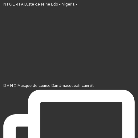
N I G E R I A Buste de reine Edo - Nigeria -
D A N ◻️ Masque de course Dan #masqueafricain #t