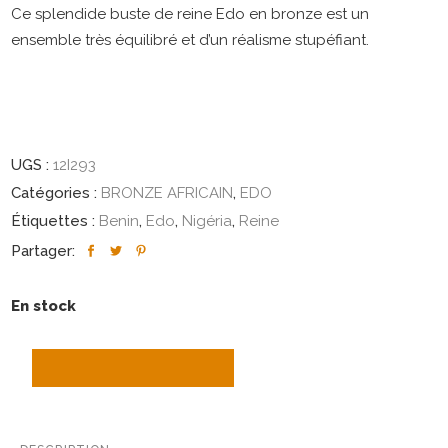
Ce splendide buste de reine Edo en bronze est un
ensemble très équilibré et d’un réalisme stupéfiant.
UGS :
12I293
Catégories :
BRONZE AFRICAIN
,
EDO
Étiquettes :
Benin
,
Edo
,
Nigéria
,
Reine
Partager:
En stock
AJOUTER AU PANIER