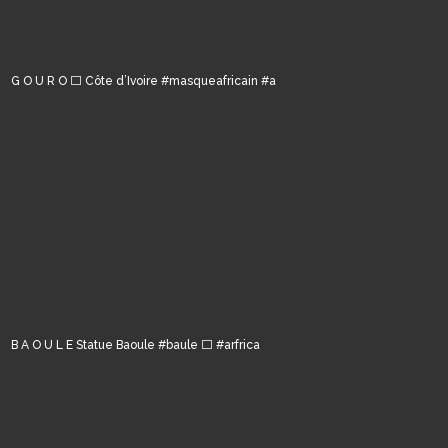
G O U R O ⬜️ Côte d’Ivoire #masqueafricain #a
B A O U L E Statue Baoule #baule ⬜️ #arfrica