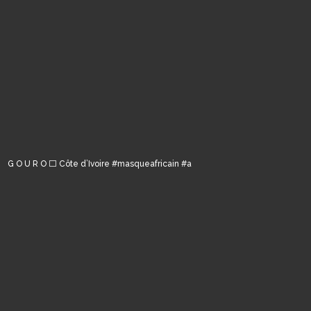
G O U R O ⬜️ Côte d’Ivoire #masqueafricain #a