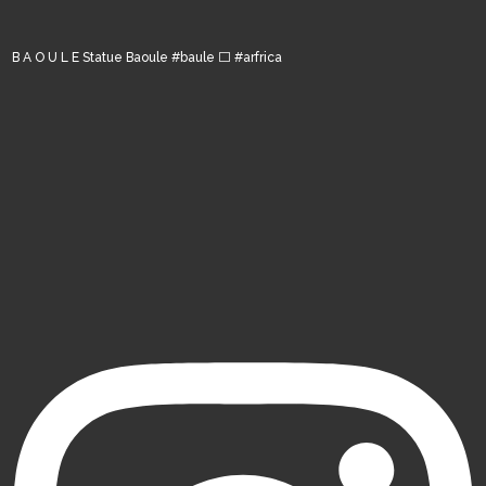
B A O U L E Statue Baoule #baule ⬜️ #arfrica