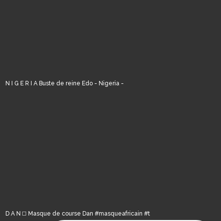
N I G E R I A Buste de reine Edo - Nigeria -
D A N ◻️ Masque de course Dan #masqueafricain #t