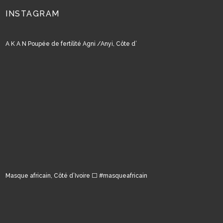
INSTAGRAM
A K A N Poupée de fertilité Agni /Anyi, Côte d’
Masque africain, Côté d’Ivoire ⬜️ #masqueafricain