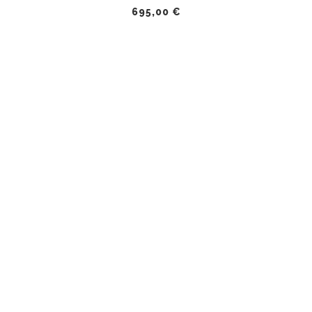
695,00
€
AJOUTER AU PANIER