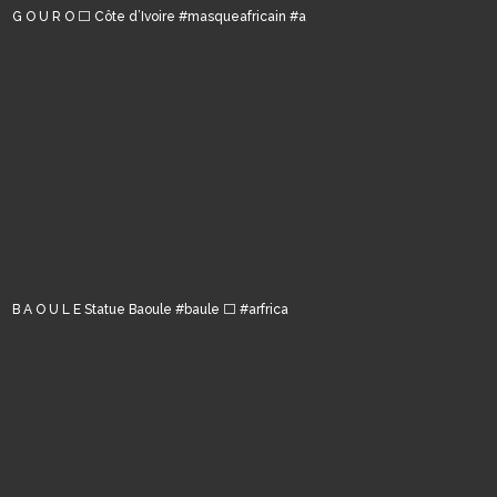
G O U R O ⬜️ Côte d’Ivoire #masqueafricain #a
B A O U L E Statue Baoule #baule ⬜️ #arfrica