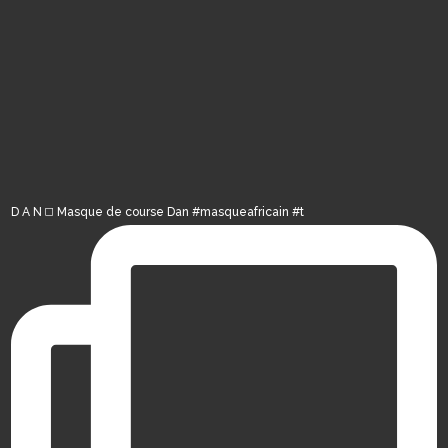
D A N ◻️ Masque de course Dan #masqueafricain #t