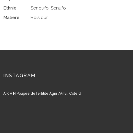
Ethnie
Senoufo, Senufo
Matière
Bois dur
INSTAGRAM
A K A N Poupée de fertilité Agni /Anyi, Côte d’