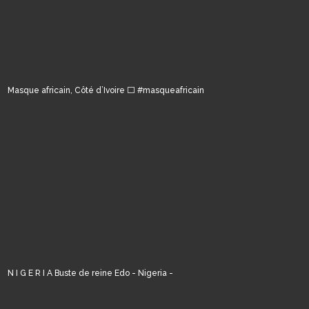
Masque africain, Côté d’Ivoire ⬜️ #masqueafricain
N I G E R I A Buste de reine Edo - Nigeria -