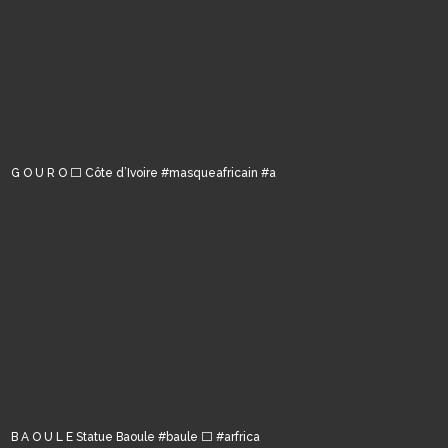
G O U R O ⬜️ Côte d’Ivoire #masqueafricain #a
B A O U L E Statue Baoule #baule ⬜️ #arfrica