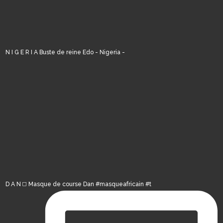
N I G E R I A Buste de reine Edo - Nigeria -
D A N ◻️ Masque de course Dan #masqueafricain #t