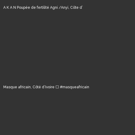
A K A N Poupée de fertilité Agni /Anyi, Côte d’
Masque africain, Côté d’Ivoire ⬜️ #masqueafricain