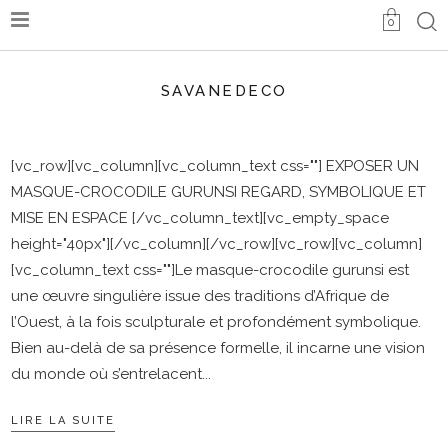
0
SAVANEDECO
[vc_row][vc_column][vc_column_text css=""] EXPOSER UN
MASQUE-CROCODILE GURUNSI REGARD, SYMBOLIQUE ET
MISE EN ESPACE [/vc_column_text][vc_empty_space
height="40px"][/vc_column][/vc_row][vc_row][vc_column]
[vc_column_text css=""]Le masque-crocodile gurunsi est
une œuvre singulière issue des traditions d’Afrique de
l’Ouest, à la fois sculpturale et profondément symbolique.
Bien au-delà de sa présence formelle, il incarne une vision
du monde où s’entrelacent
LIRE LA SUITE